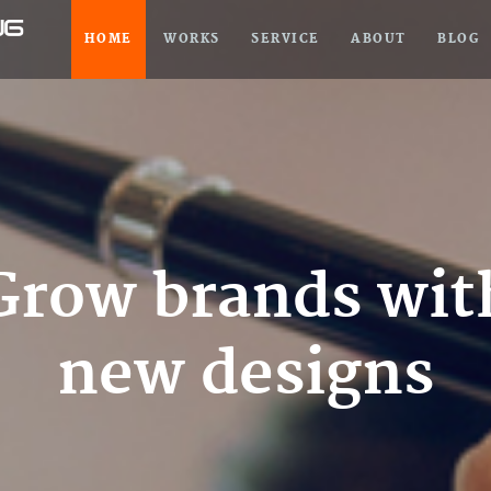
HOME
WORKS
SERVICE
ABOUT
BLOG
Grow brands wit
new designs